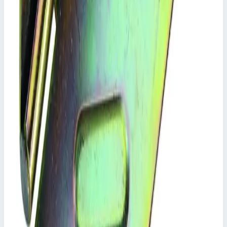
Уточнить поставку по этой позиции
Похожие модели
Аксессуар
Zarges
Пружинный зажим для вышек Zarges Z 500 и Z
600 800172
Арт.
800172
Пружинный фиксатор для вышек Zarges Z500 и Z600
1 755 ₽
Аксессуар
Zarges