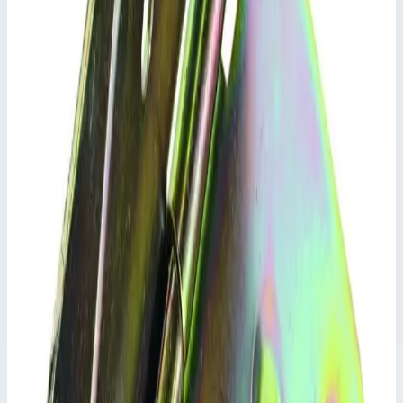
Ключевые преимущества
✓
с элементом жесткости из алюминиевой полосы 25 x 5
мм, для всех передвижных вышек шириной 1,35 м,
обеспечивает безопасный подъем на площадку.
✓
и алюминиевой трубы Ø 50 мм; ступени с
противоскользящим рифлением; сварное соединение
"ступень-стойка" по всему периметру с двумя
стопорными пружинами для крепления (обязательного!)
на раме вышки.
Характеристики
📋
Общие сведения
Артикул
42901
•