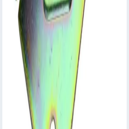
Базовые перекладины для вышек с консолями
Zarges 42887
Арт.
42887
Производитель: Zarges; Артикул: 42887; Длина вышки: 2,50 м;
Вес: 7,10 кг
Масса
7,10 кг
Размеры
2,40х0,05х0,05 м
24 015 ₽
Аксессуар
Zarges
Анкер для крепления к стене Zarges 42920
Арт.
42920
Производитель: Zarges; Артикул: 42920; Вес: 2 кг