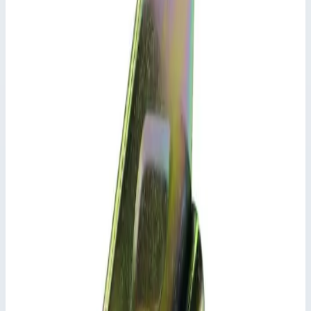
7
Высота
2 м
Стоимость
68 165
₽
с НДС 22%
Добавить в корзину
Приставная рама 2 м Zarges 42901
68 165
₽
Добавить в корзину
Приставная рама 2 м Zarges 42901
Арт.
42901
68 165
₽
Добавить в корзину