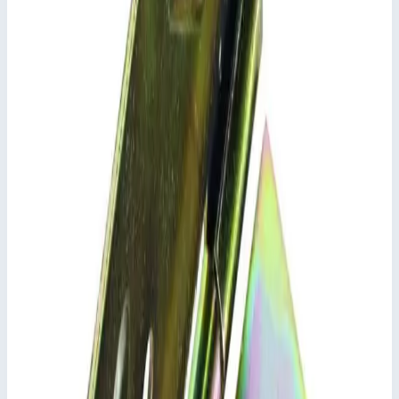
Добавить к сравнению
Описание
Приставная рама Zarges 42901
с элементом жесткости из алюминиевой полосы 25 x 5
мм, для всех передвижных вышек шириной 1,35 м,
обеспечивает безопасный подъем на площадку.
Подсказки и особенности
и алюминиевой трубы Ø 50 мм; ступени с
противоскользящим рифлением; сварное соединение
"ступень-стойка" по всему периметру с двумя
стопорными пружинами для крепления (обязательного!)
на раме вышки.