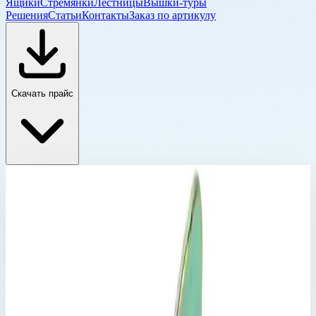
Ящики
Стремянки
Лестницы
Вышки-туры
Решения
Статьи
Контакты
Заказ по артикулу
Скачать прайс
Детали и комплектующие для вышек Zarges
Главная
›
Каталог
›
Промышленные лестницы и вышки
›
Вышки-туры
›
Детали и комплектующие для вышек Zarges
›
Приставная рама 2 м Zarges 42901
Детали и комплектующие для вышек Zarges
Артикул:
42901