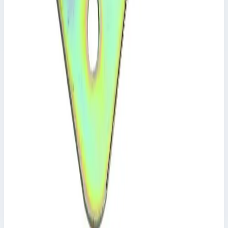
Масса
2 кг
Размеры
1,00х0,18х0,10 м
18 103 ₽
Аксессуар
Zarges
Шарнир для платформ с откидным люком
Zarges 800456
Арт.
800456
Производитель: Zarges; Артикул: 800456
Масса
0,2 кг
Размеры
0,10х0,10х0,01 м
2 771 ₽