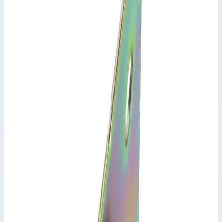
Приставная рама 2 м Zarges 42901
Производитель: Zarges; Артикул: 42901; Кол-во перекладин: 7;
Высота: 2 м; Вес: 10 кг
Детали и комплектующие для вышек Zarges
Артикул:
42901
Приставная рама 2 м Zarges 42901
Zarges
·
Детали и комплектующие для вышек Zarges
Производитель: Zarges; Артикул: 42901; Кол-во перекладин: 7;
Высота: 2 м; Вес: 10 кг
Основные параметры
Производитель
Zarges
Артикул
42901
Кол-во перекладин