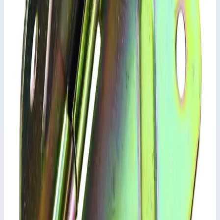
Основные характеристики
Масса
10 кг
📋
Характеристики
Ширина вышки
1,35 м
Транспортные размеры
2,12х1,31х0,05 м
Сценарии применения
Приставная рама Zarges 42901 с элементом жесткости из
алюминиевой полосы 25 x 5 мм, для всех передвижных
вышек шириной 1,35 м, обеспечивает безопасный подъем на
площадку.
Подсказки и особенности и алюминиевой трубы Ø 50 мм;
ступени с противоскользящим рифлением; сварное