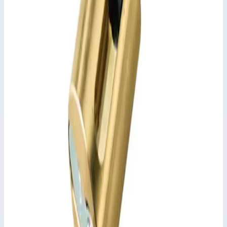
Добавить к сравнению
Описание
Поручень Zarges 47219
Приваренные наконечники.
Ключевые преимущества
✓
Приваренные наконечники.
Характеристики
📋