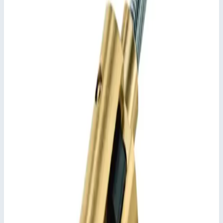
600,0 мм
Стоимость
45 998
₽
с НДС 22%
Добавить в корзину
Поручень Zarges 600 мм нержавеющая сталь 47219
45 998
₽
Добавить в корзину
Поручень Zarges 600 мм нержавеющая сталь 47219
Арт.
47219
45 998
₽
Добавить в корзину