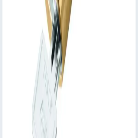
Общие сведения
Артикул
47219
📋
Характеристики
Материал
нержавеющая сталь
Транспортные размеры
0,71х0,16х0,05 м
Сценарии применения
Поручень Zarges 47219 Приваренные наконечники.