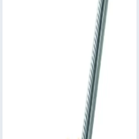
Поручень Zarges 600 мм нержавеющая
сталь 47219
Производитель: Zarges; Артикул: 47219; Вес: 2 кг
Вспомогательные приспособления
Артикул:
47219
Поручень Zarges 600 мм нержавеющая сталь 47219
Zarges
·
Вспомогательные приспособления
Производитель: Zarges; Артикул: 47219; Вес: 2 кг
Основные параметры
Производитель
Zarges
Артикул
47219
Масса
2 кг
Длина