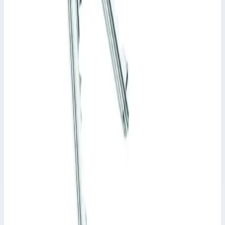
Масса
5,10 кг
65 025 ₽
Zarges
Подножка с рукояткой Zarges для крепления на
стойке лестницы 45 мм оцинкованная сталь
47210
Арт.
47210
Производитель: Zarges; Артикул: 47210; Материал:
нержавеющая сталь; Вес: 1,10 кг
Масса
1,10 кг
35 099 ₽
Zarges
Цилиндрический замок на стальном профиле