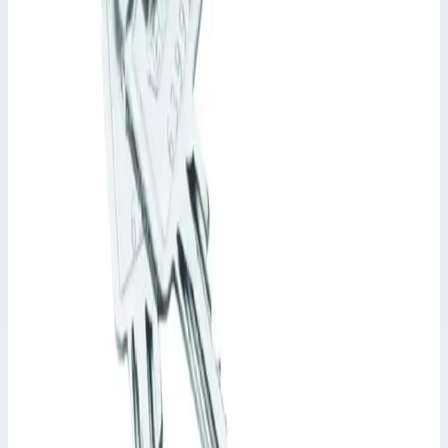
Подножка с двумя стойками Zarges 300 мм
нержавеющая сталь 47235
Арт.
47235
Производитель: Zarges; Артикул: 47235; Материал:
нержавеющая сталь; Вес: 6,70 кг
Масса
6,70 кг
88 670 ₽
Zarges
Подножка с рукояткой Zarges для крепления на
стойке лестницы 44 мм нержавеющая сталь
47214
Арт.
47214
Производитель: Zarges; Артикул: 47214; Материал:
нержавеющая сталь; Вес: 5,10 кг