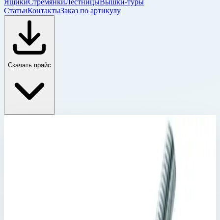
Ящики
Стремянки
Лестницы
Вышки-туры
Статьи
Контакты
Заказ по артикулу
Скачать прайс
Вспомогательные приспособления
Главная
›
Каталог
›
Лестницы
›
Специальные лестницы
›
Лестницы для шахт и коллекторов
›
Вспомогательные приспособления
›
Поручень Zarges 600 мм нержавеющая сталь 47219
Вспомогательные приспособления
Артикул:
47219