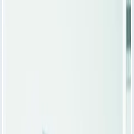
Поперечный разделитель PC для
модульных корзин Zarges 400х200 мм
46041
Поперечный разделитель PC для модулей Zarges 46041
Поперечный разделитель PC для модулей Zarges 46041 с
размерами 400х200 относится к одной из составных частей
для прозрачных модульных корзин ZARGES для поперечного
Модульные корзины, модули и аксессуары
Артикул:
46041
Поперечный разделитель PC для модульных корзин Zarges
400х200 мм 46041
Zarges
·
Модульные корзины, модули и аксессуары
Поперечный разделитель PC для модулей Zarges 46041
Поперечный разделитель PC для модулей Zarges 46041 с
размерами 400х200 относится к одной из составных частей
для прозрачных модульных корзин ZARGES для поперечного