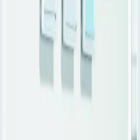
Поперечный разделитель PC для модулей Zarges 46041
с
размерами 400х200 относится к одной из составных частей
для прозрачных модульных корзин ZARGES для поперечного
деления пространства корзины.
Поперечный разделитель PC для модулей Zarges 46041
-
это бесцветная поликарбонатная перегородка с насечками для
мест отлома и произвольного деления.
Поперечные разделители выдерживают температуру до 121
°C.
Характеристики
📋
Общие сведения
Артикул
46041
📋