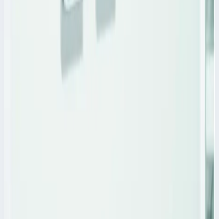
материалов лежащих в корзинах и модулях ABS.
Масса
2,0 кг
Размеры
37,0х55,0 мм
Цена по запросу
Аксессуар
Zarges
Клейкие этикетки Zarges желтые 46223
Арт.
46223
Клейкие этикетки Zarges 46223 Клейкие этикетки Zarges
желтого цвета 46223 - предназначены для
идентифицирования материалов лежащих в корзинах и
модулях ABS.
Масса
2,0 кг
Размеры
37,0х55,0 мм