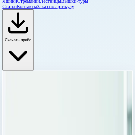
Ящики
Стремянки
Лестницы
Вышки-туры
Статьи
Контакты
Заказ по артикулу
Скачать прайс
Модульные корзины, модули и аксессуары
Главная
›
Каталог
›
Ящики и модульные системы
›
Модульные системы
›
Модульные корзины, модули и аксессуары
›
Поперечный разделитель PC для модульных корзин
Zarges 400х200 мм 46041
Модульные корзины, модули и аксессуары
Артикул:
46041