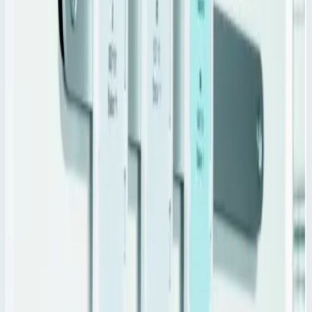
Добавить в корзину
Поперечный разделитель PC для модульных корзин Zarges
400х200 мм 46041
Арт.
46041
1 088
₽
Добавить в корзину
Добавить к сравнению
Описание
Поперечный разделитель PC для модулей Zarges 46041