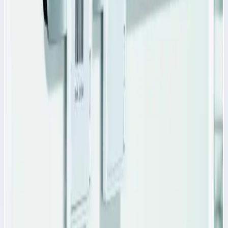
Модульная корзина PC прозрачная Zarges
600х400х100 мм 46004
Арт.
46004
Модульная корзина PC прозрачная Zarges 46004 Модульная
корзина PC прозрачная Zarges 46004 - является одной из
составных частей модульной системы ZARGES.
Масса
1,4 кг
11 514 ₽
Аксессуар
Zarges
Клейкие этикетки Zarges синие 46222
Арт.
46222
Клейкие этикетки Zarges 46222 Клейкие этикетки Zarges
синего цвета 46222 - предназначены для идентифицирования