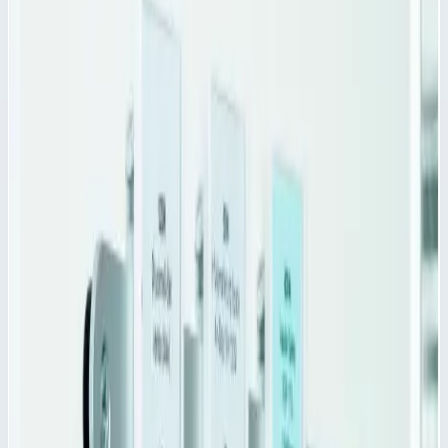
Основные параметры
Производитель
Zarges
Длина
400,0 мм
Высота
200,0 мм
Цвет
прозрачный
Стоимость
1 088
₽
с НДС 22%
Добавить в корзину
Поперечный разделитель PC для модульных корзин Zarges
400х200 мм 46041
1 088
₽