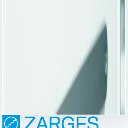
Цена по запросу
Аксессуар
Zarges
Анодированные планки для этикеток Zarges
330х20х3 мм 46080
Арт.
46080
Анодированные планки для этикеток Zarges 46080
Анодированные планки для этикеток Zarges 46080 -
представляет из себя шину для монтажа в двери
медицинского шкафа.
Масса
0,1 кг
Цена по запросу