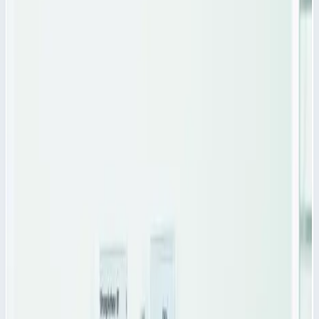
Характеристики
Масса
0,3 кг
Сценарии применения
Поперечный разделитель PC для модулей Zarges 46041
Поперечный разделитель PC для модулей Zarges 46041 с
размерами 400х200 относится к одной из составных частей
для прозрачных модульных корзин ZARGES для поперечного
деления пространства корзины.
Поперечный разделитель PC для модулей Zarges 46041 - это
бесцветная поликарбонатная перегородка с насечками для
мест отлома и произвольного деления.