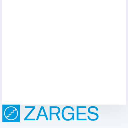
Аксессуар
Zarges
Настенный кронштейн регулируемый 150-300
мм нержавеющая сталь Zarges 47305
Арт.
47305
Производитель: Zarges; Артикул: 47305; Материал:
нержавеющая сталь; Вес: 1,60 кг
Масса
1,60 кг
Размеры
0,25х0,06х0,04 м
26 232 ₽