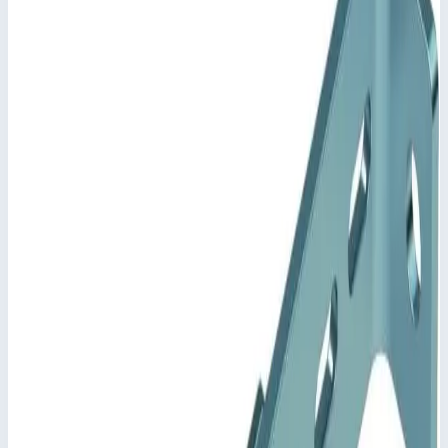
Арт.
43259
26 047
₽
Добавить в корзину
Добавить к сравнению
Описание
Настенное крепление, регулируемое Zarges 43259
Регулируется для отступа от стены от 250 до 350 мм.
Расстояние между отверстиями: 332 мм.
Наружный размер скобы: 532 мм.