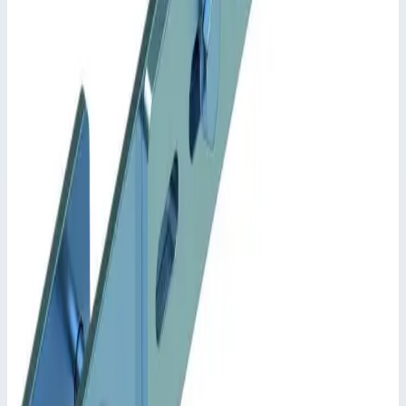
Характеристики
Транспортные размеры
0,53х0,30х0,08 м
Сценарии применения
Настенное крепление, регулируемое Zarges 43259
Регулируется для отступа от стены от 250 до 350 мм.
Расстояние между отверстиями: 332 мм.