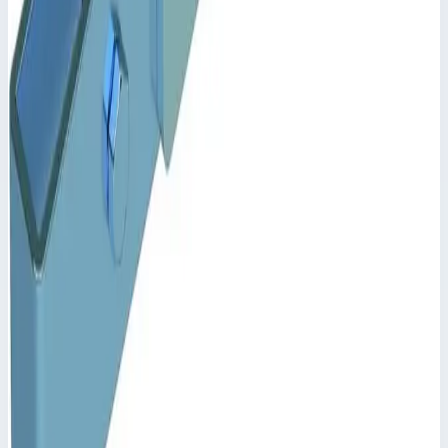
Уточнить поставку по этой позиции
Похожие модели
Аксессуар
Zarges
Настенное крепление регулируемое 200-250 мм
оцинкованная сталь Zarges 43258