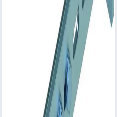
Ключевые преимущества
✓
Регулируется для отступа от стены от 250 до 350 мм.
✓
Расстояние между отверстиями: 332 мм.
✓
Наружный размер скобы: 532 мм.
Характеристики
📋
Общие сведения
Артикул
43259
•
Основные характеристики
Масса
6,60 кг
📋