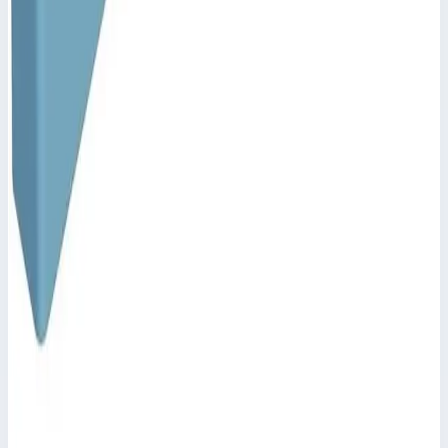
Арт.
43258
Производитель: Zarges; Артикул: 43258; Материал:
оцинкованная сталь; Регулировка: 200 — 250 мм; Вес: 5,90 кг
Масса
5,90 кг
Размеры
0,53х0,26х0,08 м
21 983 ₽
Аксессуар
Zarges
Настенный кронштейн регулируемый 150–190
мм нержавеющая сталь Zarges 47316
Арт.
47316
Производитель: Zarges; Артикул: 47316; Материал:
нержавеющая сталь; Вес: 0,90 кг