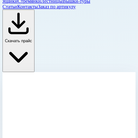
Ящики
Стремянки
Лестницы
Вышки-туры
Статьи
Контакты
Заказ по артикулу
Скачать прайс
Настенный кронштейн
Главная
›
Каталог
›
Лестницы
›
Специальные лестницы
›
Лестницы для шахт и коллекторов
›
Настенный кронштейн
›
Настенное крепление регулируемое 250-350 мм
оцинкованная сталь Zarges 43259