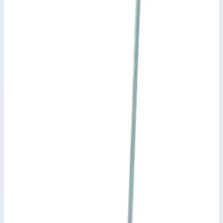
Добавить к сравнению
Описание
Направляющий кронштейн Zarges 826297
для раздвижных, тросовых и многоцелевых лестниц
Ключевые преимущества
✓
для раздвижных, тросовых и многоцелевых лестниц
Характеристики
📋