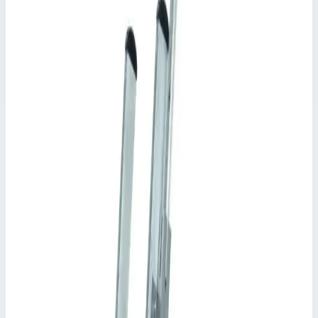
Уточнить поставку по этой позиции
Похожие модели
Аксессуар
Zarges
Крюк 440 мм Zarges 807434
Арт.
807434
Производитель: Zarges; Артикул: 807434