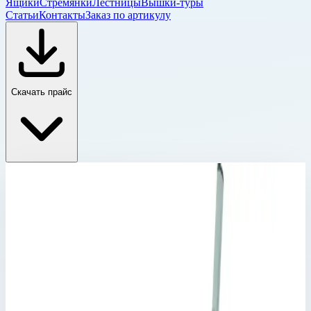
Ящики
Стремянки
Лестницы
Вышки-туры
Статьи
Контакты
Заказ по артикулу
Скачать прайс
Комплектующие для двухсекционных лестниц
Главная
›
Каталог
›
Лестницы
›
Двухсекционные лестницы
›
Комплектующие для двухсекционных лестниц
›
Направляющий кронштейн Zarges 826297
Комплектующие для двухсекционных
лестниц
Артикул:
826297