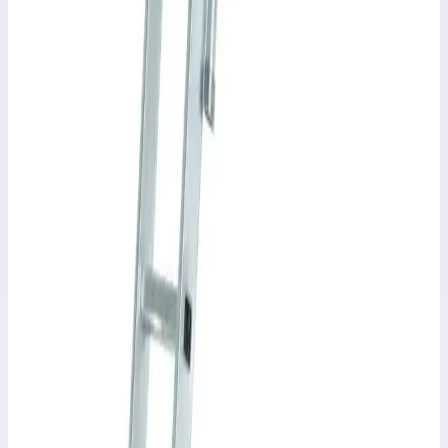
Zarges
Крюк Zarges 803956
Арт.
803956
Производитель: Zarges; Артикул: 803956
Размеры
0,39х0,09х0,09 м
9 606 ₽
Аксессуар
Zarges
Выдвижной поручень Zarges прямой слева
40255
Арт.
40255
Производитель: Zarges; Артикул: 40254
Размеры