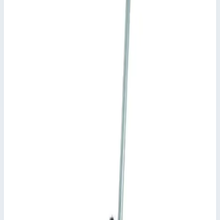
Общие сведения
Артикул
826297
Сценарии применения
Направляющий кронштейн Zarges 826297 для раздвижных,
тросовых и многоцелевых лестниц