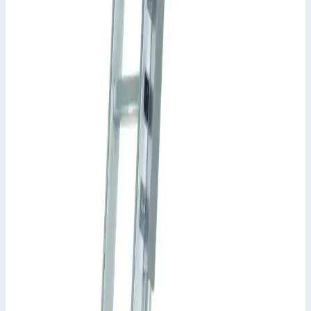
Размеры
0,46х0,10х0,09 м
11 361 ₽
Аксессуар
Zarges
Крюк 510 мм Zarges 826686
Арт.
826686
Производитель: Zarges; Артикул: 826686
Масса
1,0 кг
Размеры
0,53х0,10х0,06 м
11 453 ₽
Аксессуар