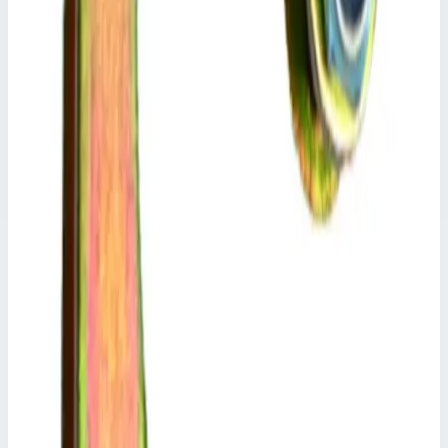
16 718 ₽
Аксессуар
Zarges
Траверса Zarges 823877
Арт.
823877
Производитель: Zarges; Артикул: 823877
Масса
0,9 кг
Размеры
0,07х0,03х0,89 м
16 718 ₽
Аксессуар
Zarges
Траверса Zarges 823872