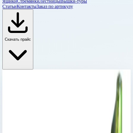
Ящики
Стремянки
Лестницы
Вышки-туры
Статьи
Контакты
Заказ по артикулу
Скачать прайс
Принадлежности, разное
Главная
›
Каталог
›
Лестницы
›
Специальные лестницы
›
Принадлежности, разное
›
Набор болтов Zarges 800302
Принадлежности, разное
Артикул:
800302