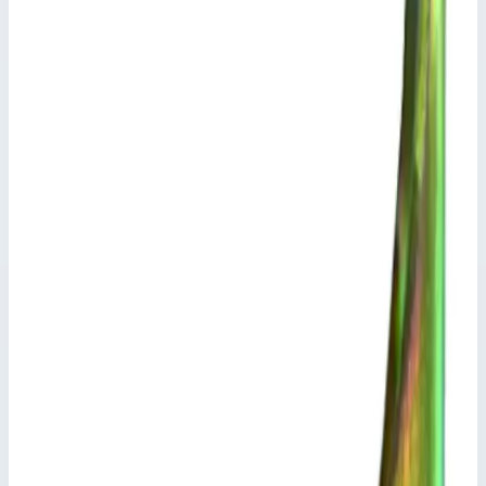
Набор болтов Zarges 800302
Набор болтов - 800302 для жесткого соединения Z300.
Принадлежности, разное
Артикул:
800302
Набор болтов Zarges 800302
Zarges
·
Принадлежности, разное
Набор болтов - 800302 для жесткого соединения Z300.
Основные параметры
Производитель
Zarges
Материал
оцинкованная сталь
Транспортные размеры
0,02х0,01х0,05 м
Артикул
800302