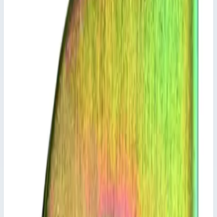
Добавить к сравнению
Описание
Набор болтов - 800302
для жесткого соединения Z300.
Ключевые преимущества
✓
для жесткого соединения Z300.
Характеристики
📋
Общие сведения