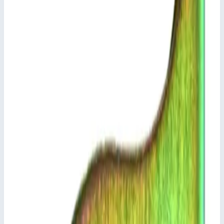
Стоимость
1 755
₽
с НДС 22%
Добавить в корзину
Набор болтов Zarges 800302
1 755
₽
Добавить в корзину
Набор болтов Zarges 800302
Арт.
800302
1 755
₽
Добавить в корзину