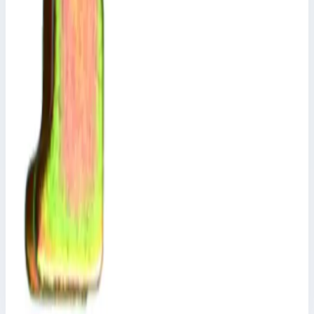
Арт.
823872
Производитель: Zarges; Артикул: 823872
Масса
0,7 кг
Размеры
0,75х0,09х0,05 м
16 718 ₽
Аксессуар
Zarges
Фиксатор стойки Zarges 800225
Арт.
800225
Производитель: Zarges; Артикул: 44413; Материал:
оцинкованная сталь
6 167 ₽