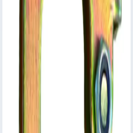
Уточнить поставку по этой позиции
Похожие модели
Аксессуар
Zarges
Траверса Zarges 800551
Арт.
800551
Производитель: Zarges; Артикул: 800551
Масса
0,8 кг
Размеры
58,0х25,0 мм