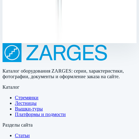
Рабочая высота
4,75 м
Ступеней
11 шт
1 028 571 ₽
Каталог оборудования ZARGES: серии, характеристики,
фотографии, документы и оформление заказа на сайте.
Каталог
Стремянки
Лестницы
Вышки-туры
Платформы и подмости
Разделы сайта
Статьи