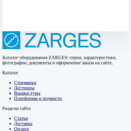
4х3 шт
Масса
16,2 кг
82 204 ₽
Каталог оборудования ZARGES: серии, характеристики,
фотографии, документы и оформление заказа на сайте.
Каталог
Стремянки
Лестницы
Вышки-туры
Платформы и подмости
Разделы сайта
Статьи
Доставка
Оплата