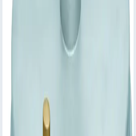
✓
Не пропускает запахи и поверхностные воды.
✓
Нагрузка для поверхностей по выбору: испытательное
усилие 125 кН (= 12,5 т), только после заполнения
углубления в крышке бетоном B 45 (зернистость 0-8)
(производится заказчиком).
✓
Включая ручки для съема (пару) из нержавеющей
стали, в составе одной самоподъемной ручки для
открывания и одной ручки для извлечения.
Характеристики
📋
Общие сведения
Артикул
47038
📋
Характеристики
Внешний размер