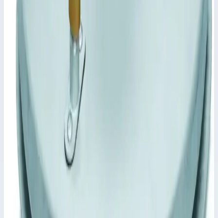
1120,0х920,0 мм
Размер колодца
1000,0х800,0 мм
Глубина выборки
80,0 мм
Высота
90,0 мм
Транспортные размеры
1,12х0,92х0,09 м
•
Параметры
Наружный размер
1120&#215;920 мм
Сценарии применения
Крышки люков с поддоном Zarges 47038 Крышки люков,
выдерживают людей и транспортные средства, различные
варианты поверхности, для использования в помещениях и
вне помещений.