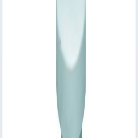
Производитель
Zarges
Артикул
47038
Длина
1000 мм
Материал
оцинкованная сталь
Стоимость
113 793
₽
с НДС 22%
Добавить в корзину
Крышка люка стальная оцинкованная с поддоном Zarges для
колодца 1000х800 мм 47038
113 793
₽
Добавить в корзину
Крышка люка стальная оцинкованная с поддоном Zarges для