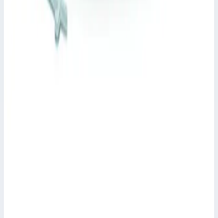
Производитель: Zarges; Артикул: 47158; Материал:
нержавеющая сталь
283 928 ₽
Zarges
Крышка колодца круглая из нержавеющей
стали с изоляцией и вентиляционной трубой
Zarges для колодца ⌀ 1000 мм 47137
Арт.
47137
Производитель: Zarges; Артикул: 47137; Материал:
нержавеющая сталь
573 029 ₽
Zarges
Крышка колодца круглая из нержавеющей
стали с вентиляционной трубой Zarges для
колодца ⌀ 800 мм 47130