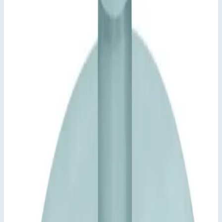
колодца 1000х800 мм 47038
Арт.
47038
113 793
₽
Добавить в корзину
Добавить к сравнению
Описание
Крышки люков с поддоном Zarges 47038
Крышки люков, выдерживают людей и транспортные
средства, различные варианты поверхности, для
использования в помещениях и вне помещений.