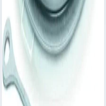
Уточнить поставку по этой позиции
Похожие модели
Zarges
Крышка колодца круглая из нержавеющей
стали Zarges для колодца ⌀ 800 мм 47160
Арт.
47160
Производитель: Zarges; Артикул: 47160; Материал:
нержавеющая сталь
337 315 ₽
Zarges
Крышка колодца стальная оцинкованная
круглая Zarges для колодца ⌀ 1000 мм 47158
Арт.
47158