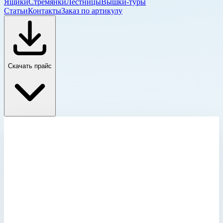
Ящики
Стремянки
Лестницы
Вышки-туры
Статьи
Контакты
Заказ по артикулу
Скачать прайс
Колодезные и шахтные люки
Главная
›
Каталог
›
Лестницы
›
Специальные лестницы
›
Лестницы для шахт и коллекторов
›
Колодезные и шахтные люки
›
Крышка люка стальная оцинкованная с поддоном Zarges
для колодца 1000х800 мм 47038