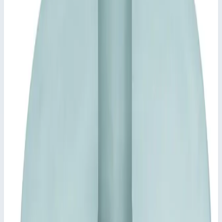
Согласно DIN EN 124 совместно с DIN 1229.
Коническая конструкция из профиля. Легко
открывается. Не заедает.
Легко открывается, не заклинивает.
Уплотнитель из этиленпропиленового каучука
(бензолостойкий уплотнитель – по запросу).
Не пропускает запахи и поверхностные воды.
Нагрузка для поверхностей по выбору: испытательное
усилие 125 кН (= 12,5 т), только после заполнения
углубления в крышке бетоном B 45 (зернистость 0-8)
(производится заказчиком).
Включая ручки для съема (пару) из нержавеющей стали,
в составе одной самоподъемной ручки для открывания
и одной ручки для извлечения.
Ключевые преимущества
✓
Согласно DIN EN 124 совместно с DIN 1229.
✓
Коническая конструкция из профиля. Легко
открывается. Не заедает.
✓
Легко открывается, не заклинивает.
✓
Уплотнитель из этиленпропиленового каучука
(бензолостойкий уплотнитель – по запросу).