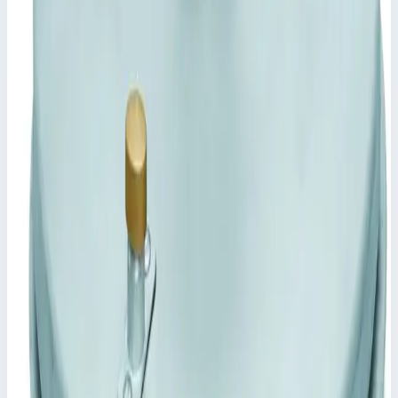
47153
📋
Характеристики
Размер колодца
800,0х800,0 мм
Транспортные размеры
0,92х0,92х0,20 м
•
Параметры
Длина
800 мм
Сценарии применения
Прямоугольный шахтный люк с нахлестом Zarges 47153
Крышка из листа толщиной 2,5 мм, в центре завышена, с
внутренним элементом жесткости