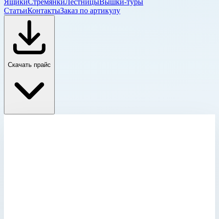
Ящики
Стремянки
Лестницы
Вышки-туры
Статьи
Контакты
Заказ по артикулу
Скачать прайс
Колодезные и шахтные люки
Главная
›
Каталог
›
Лестницы
›
Специальные лестницы
›
Лестницы для шахт и коллекторов
›
Колодезные и шахтные люки
›
Крышка колодца прямоугольная из нержавеющей стали
с изоляцией Zarges для колодца 800х800 мм 47153