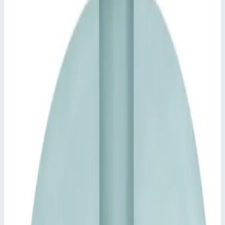
Арт.
47153
513 916
₽
Добавить в корзину
Добавить к сравнению
Описание
Прямоугольный шахтный люк с нахлестом Zarges 47153
Крышка из листа толщиной 2,5 мм, в центре завышена,
с внутренним элементом жесткости
Начиная с 800 × 800 мм или Ø 800 мм с
газонаполненным амортизатором.
Самозакрывающийся замок, стопорное устройство