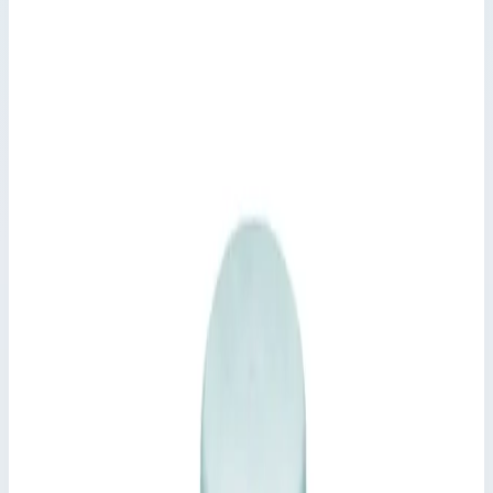
Колодезные и шахтные люки
Артикул:
47153
Крышка колодца прямоугольная из
нержавеющей стали с изоляцией
Zarges для колодца 800х800 мм 47153
Производитель: Zarges; Артикул: 47153; Материал:
нержавеющая сталь
Колодезные и шахтные люки
Артикул:
47153
Крышка колодца прямоугольная из нержавеющей стали с
изоляцией Zarges для колодца 800х800 мм 47153
Zarges
·
Колодезные и шахтные люки
Производитель: Zarges; Артикул: 47153; Материал:
нержавеющая сталь
Основные параметры
Производитель