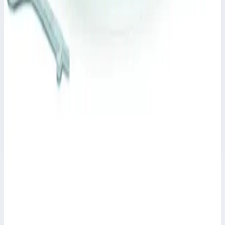
Арт.
47165
Производитель: Zarges; Артикул: 47165
482 512 ₽
Zarges
Крышка колодца стальная оцинкованная
круглая с изоляцией и вентиляционной трубой
Zarges ⌀ 1000 мм 47134
Арт.
47134
Производитель: Zarges; Артикул: 47134; Материал:
нержавеющая сталь
367 057 ₽
Zarges
Крышка колодца круглая из нержавеющей