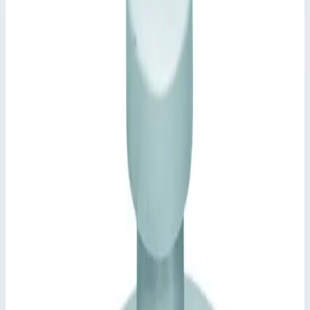
Zarges
Артикул
47153
Материал
нержавеющая сталь
Внешний размер
920,0х920,0 мм
Стоимость
513 916
₽
с НДС 22%
Добавить в корзину
Крышка колодца прямоугольная из нержавеющей стали с
изоляцией Zarges для колодца 800х800 мм 47153
513 916
₽
Добавить в корзину
Крышка колодца прямоугольная из нержавеющей стали с
изоляцией Zarges для колодца 800х800 мм 47153