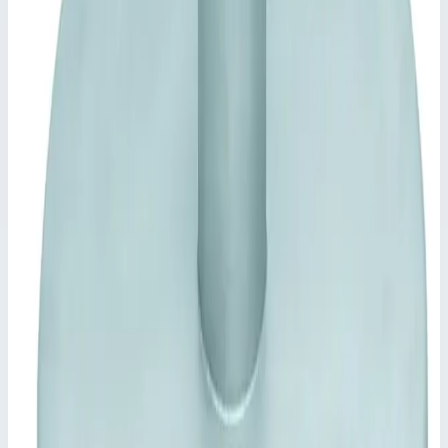
отцепляется только вручную.
Рама, подготовленная для бетонирования и крепления
дюбелями.
Ключевые преимущества
✓
Крышка из листа толщиной 2,5 мм, в центре
завышена, с внутренним элементом жесткости
✓
Начиная с 800 × 800 мм или Ø 800 мм с
газонаполненным амортизатором.
✓
Самозакрывающийся замок, стопорное устройство
отцепляется только вручную.
✓
Рама, подготовленная для бетонирования и крепления
дюбелями.
Характеристики
📋
Общие сведения
Артикул