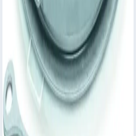
Уточнить поставку по этой позиции
Похожие модели
Zarges
Крышка колодца круглая из нержавеющей
стали Zarges для колодца ⌀ 800 мм 47160
Арт.
47160
Производитель: Zarges; Артикул: 47160; Материал:
нержавеющая сталь
337 315 ₽
Zarges
Крышка колодца круглая из нержавеющей
стали с изоляцией Zarges для колодца ⌀ 625 мм
47165