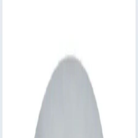
Производитель
Zarges
Артикул
47155
Материал
нержавеющая сталь
Внешний размер
1320,0х1320,0 мм
Стоимость
645 074
₽
с НДС 22%
Добавить в корзину
Крышка колодца прямоугольная из нержавеющей стали с
изоляцией Zarges для колодца 1200х1200 мм Zarges 47155
645 074
₽
Добавить в корзину