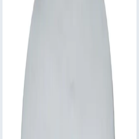
Крышка колодца прямоугольная из нержавеющей стали с
изоляцией Zarges для колодца 1200х1200 мм Zarges 47155
Арт.
47155
645 074
₽
Добавить в корзину
Добавить к сравнению
Описание
Прямоугольный шахтный люк с нахлестом Zarges 47155
Крышка из листа толщиной 2,5 мм, в центре завышена,
с внутренним элементом жесткости