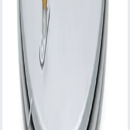
Артикул
47155
📋
Характеристики
Размер колодца
1200,0х1200,0 мм
Транспортные размеры
1,32х1,32х0,20 м
•
Параметры
Длина
1200 мм
Сценарии применения
Прямоугольный шахтный люк с нахлестом Zarges 47155