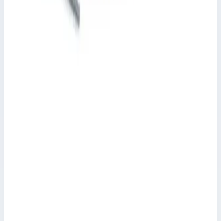
Уточнить поставку по этой позиции
Похожие модели
Zarges
Крышка колодца круглая из нержавеющей
стали с изоляцией Zarges для колодца ⌀ 1000 мм
47167
Арт.
47167
Производитель: Zarges; Артикул: 47167
558 990 ₽
Zarges