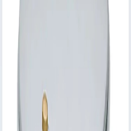
Начиная с 800 × 800 мм или Ø 800 мм с
газонаполненным амортизатором.
Самозакрывающийся замок, стопорное устройство
отцепляется только вручную.
Рама, подготовленная для бетонирования и крепления
дюбелями.
Ключевые преимущества
✓
Крышка из листа толщиной 2,5 мм, в центре
завышена, с внутренним элементом жесткости
✓
Начиная с 800 × 800 мм или Ø 800 мм с
газонаполненным амортизатором.
✓
Самозакрывающийся замок, стопорное устройство
отцепляется только вручную.
✓
Рама, подготовленная для бетонирования и крепления
дюбелями.
Характеристики
📋
Общие сведения