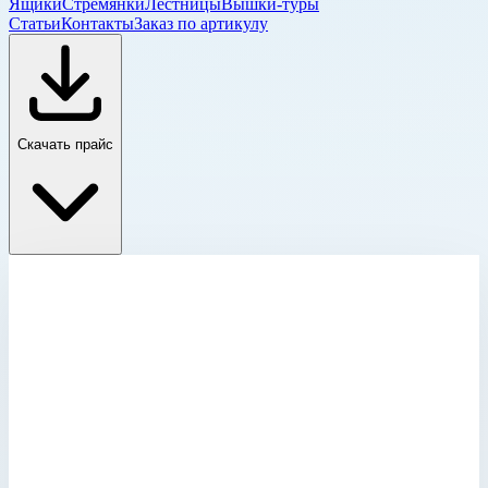
Ящики
Стремянки
Лестницы
Вышки-туры
Статьи
Контакты
Заказ по артикулу
Скачать прайс
Колодезные и шахтные люки
Главная
›
Каталог
›
Лестницы
›
Специальные лестницы
›
Лестницы для шахт и коллекторов
›
Колодезные и шахтные люки
›
Крышка колодца прямоугольная из нержавеющей стали
с изоляцией Zarges для колодца 1200х1200 мм Zarges
47155