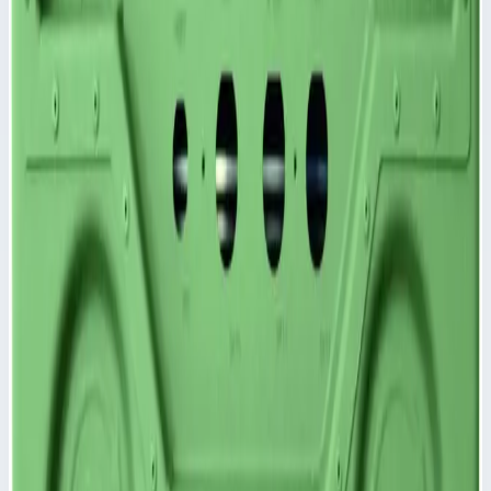
Уточнить поставку по этой позиции
Похожие модели
Аксессуар
Zarges
Крышка для корпуса Mitraset Racklite Basic 19"
Zarges 4 HE/U 40х568х270,5 мм 45984
Арт.
45984
Крышка для корпуса Mitraset Racklite Basic 19" - 45984
Степень защиты IP 65 по DIN EN 60529 и IEC 34-5/529
обеспечивается сварным корпусом и крышкой с уплотнением
по периметру.
Масса
2,0 кг
Размеры