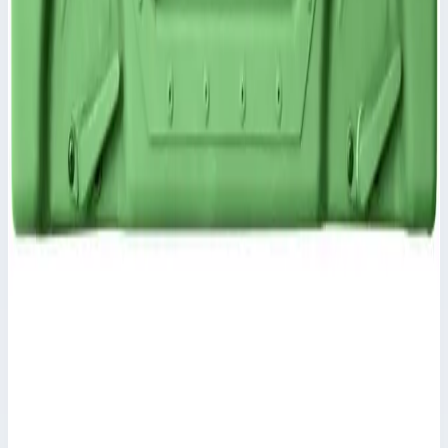
40,0х568,0х270,5 мм
Цена по запросу
Аксессуар
Zarges
Крышка для корпуса Mitraset Racklite 19" Zarges
10 HE/U 55х591х583 мм 45940
Арт.
45940
Крышка для корпуса Mitraset Racklite 19" - 45940 Эластичные
элементы для укладки в штабель расположены в уголках
корпуса и крышки.
Масса
3,4 кг
Размеры
55,0х591,0х583,0 мм
Цена по запросу
Аксессуар