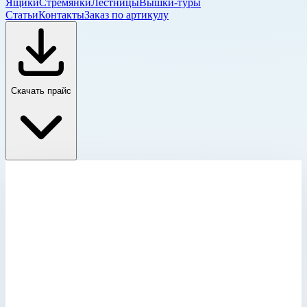
Ящики
Стремянки
Лестницы
Вышки-туры
Статьи
Контакты
Заказ по артикулу
Скачать прайс
Крышка для корпуса Mitraset 19"
Главная
›
Каталог
›
Ящики и модульные системы
›
Футляры Zarges
›
Крышка для корпуса Mitraset 19"
›
Крышка для корпуса Mitraset Racklite Basic 19" Zarges 7
HE/U 40х568х404 мм 45987
Крышка для корпуса Mitraset 19"
Артикул:
45987