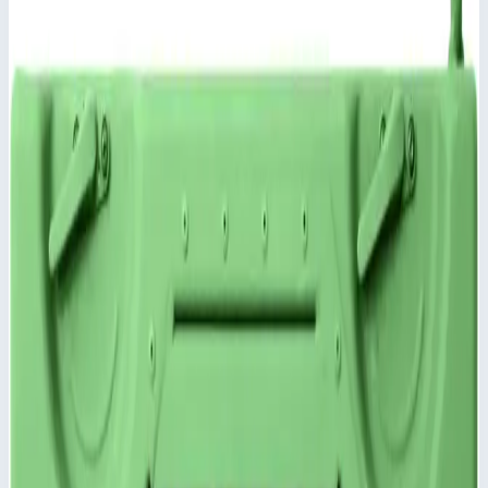
Цена по запросу
Добавить в заявку
Добавить к сравнению
Описание
Крышка для корпуса Mitraset Racklite Basic 19" - 45987
Степень защиты IP 65 по DIN EN 60529 и IEC 34-5/529
обеспечивается сварным корпусом и крышкой с
уплотнением по периметру.
Большой выбор специальных крышек по запросу.
Крышка со штампованными элементами жесткости