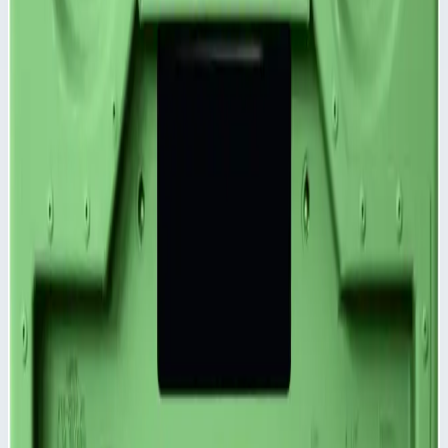
Ключевые преимущества
✓
Степень защиты IP 65 по DIN EN 60529 и IEC 34-
5/529 обеспечивается сварным корпусом и крышкой с
уплотнением по периметру.
✓
Большой выбор специальных крышек по запросу.
✓
Крышка со штампованными элементами жесткости
Характеристики
📋
Общие сведения
Артикул
45987
Сценарии применения
Крышка для корпуса Mitraset Racklite Basic 19" - 45987
Степень защиты IP 65 по DIN EN 60529 и IEC 34-5/529
обеспечивается сварным корпусом и крышкой с уплотнением