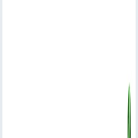
Основные параметры
Производитель
Zarges
Внешние размеры
40,0х568,0х404,0 мм
Высота крышки
7 HE/U
Масса
2,5 кг
Стоимость
Цена по запросу
Добавить в заявку
Крышка для корпуса Mitraset Racklite Basic 19" Zarges 7 HE/U
40х568х404 мм 45987
Добавить в заявку
Крышка для корпуса Mitraset Racklite Basic 19" Zarges 7 HE/U
40х568х404 мм 45987
Арт.
45987