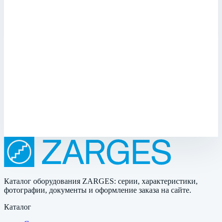
Арт.
45774
Крышка для корпуса Mitraset 19" Zarges 45774 Крышка для
корпуса Mitraset 19" Zarges 45774 может поставляться как
крышка для привинчивания. Большой выбор специальных
крышек по запросу.
Масса
4,1 кг
Размеры
63,0х534,0х793,0 мм
189 072 ₽
Каталог оборудования ZARGES: серии, характеристики,
фотографии, документы и оформление заказа на сайте.
Каталог