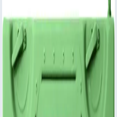
Добавить в заявку
Добавить к сравнению
Описание
Крышка для корпуса Mitraset Racklite 19" - 45934
Эластичные элементы для укладки в штабель
расположены в уголках корпуса и крышки.
Большой выбор специальных крышек по запросу.
Крышка со штампованными элементами жесткости
Степень защиты IP 65 по DIN EN 60529 и IEC 34-5/529
обеспечивается сварным корпусом и крышкой с
уплотнением по периметру.
Ключевые преимущества