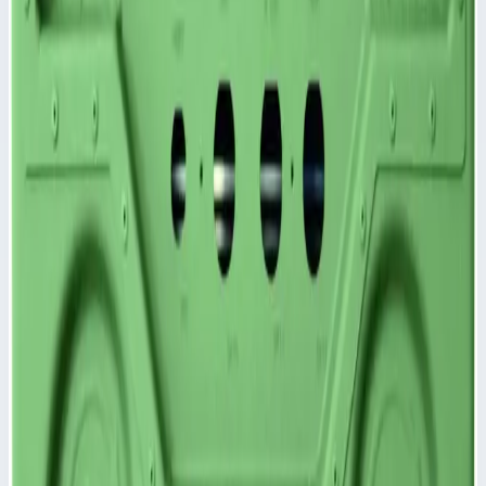
Уточнить поставку по этой позиции
Похожие модели
Аксессуар
Zarges
Крышка для корпуса Mitraset Racklite Basic 19"
Zarges 6 HE/U 40х568х359,5 мм 45986
Арт.
45986
Крышка для корпуса Mitraset Racklite Basic 19" - 45986
Степень защиты IP 65 по DIN EN 60529 и IEC 34-5/529
обеспечивается сварным корпусом и крышкой с уплотнением
по периметру.
Масса
2,3 кг
Размеры