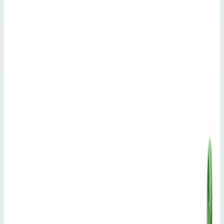
Внешние размеры
55,0х591,0х316,0 мм
Высота крышки
4 HE/U
Масса
2,4 кг
Стоимость
Цена по запросу
Добавить в заявку
Крышка для корпуса Mitraset Racklite 19" Zarges 4 HE/U
55х591х316 мм 45934
Добавить в заявку
Крышка для корпуса Mitraset Racklite 19" Zarges 4 HE/U
55х591х316 мм 45934
Арт.
45934
Цена по запросу