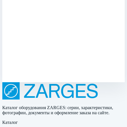
HE/U 63х534х526 мм 45768
Арт.
45768
Крышка для корпуса Mitraset 19" Zarges 45768 Крышка для
корпуса Mitraset 19" Zarges 45768 может поставляться как
крышка для привинчивания. Большой выбор специальных
крышек по запросу.
Масса
3,2 кг
Размеры
63,0х534,0х526,0 мм
162 711 ₽
Каталог оборудования ZARGES: серии, характеристики,
фотографии, документы и оформление заказа на сайте.
Каталог