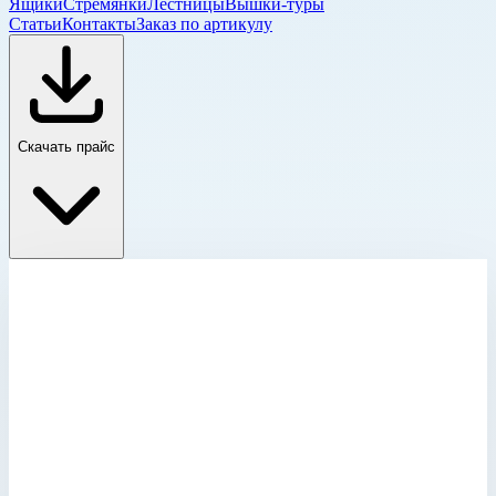
Ящики
Стремянки
Лестницы
Вышки-туры
Статьи
Контакты
Заказ по артикулу
Скачать прайс
Крышка для корпуса Mitraset 19"
Главная
›
Каталог
›
Ящики и модульные системы
›
Футляры Zarges
›
Крышка для корпуса Mitraset 19"
›
Крышка для корпуса Mitraset Racklite 19" Zarges 4 HE/U
55х591х316 мм 45934
Крышка для корпуса Mitraset 19"
Артикул:
45934