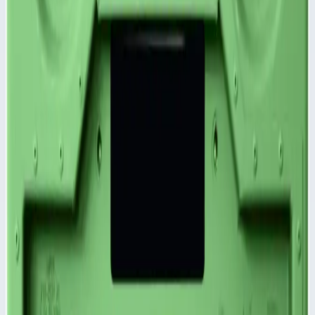
✓
Эластичные элементы для укладки в штабель
расположены в уголках корпуса и крышки.
✓
Большой выбор специальных крышек по запросу.
✓
Крышка со штампованными элементами жесткости
✓
Степень защиты IP 65 по DIN EN 60529 и IEC 34-
5/529 обеспечивается сварным корпусом и крышкой с
уплотнением по периметру.
Характеристики
📋
Общие сведения
Артикул
45934
Сценарии применения
Крышка для корпуса Mitraset Racklite 19" - 45934 Эластичные
элементы для укладки в штабель расположены в уголках