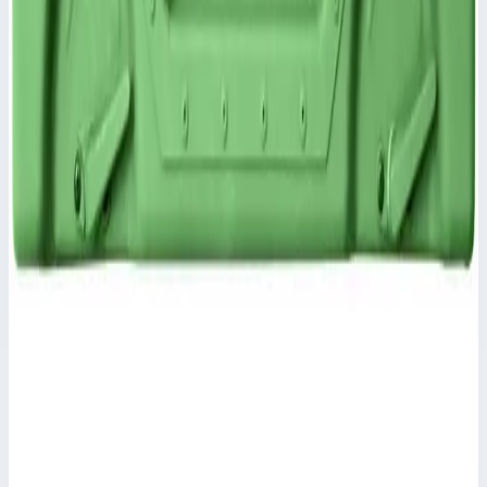
40,0х568,0х359,5 мм
Цена по запросу
Аксессуар
Zarges
Крышка для корпуса Mitraset Racklite 19" Zarges
5 HE/U 55х591х360,5 мм 45935
Арт.
45935
Крышка для корпуса Mitraset Racklite 19" - 45935 Эластичные
элементы для укладки в штабель расположены в уголках
корпуса и крышки.
Масса
2,6 кг
Размеры
55,0х591,0х360,5 мм
Цена по запросу
Аксессуар