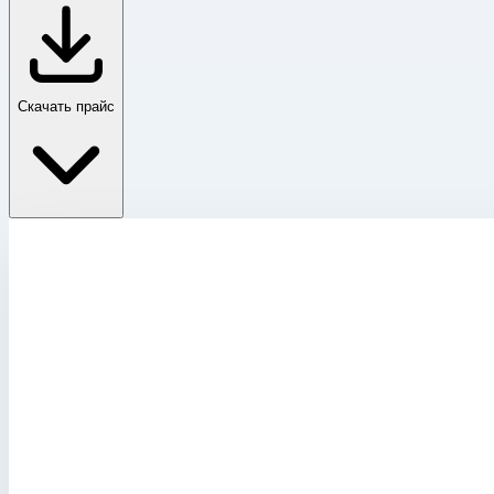
Скачать прайс
Крышка для корпуса Mitraset 19"
Главная
›
Каталог
›
Ящики и модульные системы
›
Футляры Zarges
›
Крышка для корпуса Mitraset 19"
›
Крышка для корпуса Mitraset 19" Zarges 4 HE/U 63х534х2
Крышка для корпуса Mitraset 19"
Артикул:
45762
Крышка для корпуса Mitraset 19" Zarge