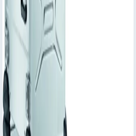
Производитель
Zarges
Артикул
45955
Наружный размер
586х568х315 мм
Стоимость
Цена по запросу
Добавить в заявку
Корпус Mitraset Racklite Basic 19" Zarges 5 HE/U 586х568х315
мм 45955
Добавить в заявку
Корпус Mitraset Racklite Basic 19" Zarges 5 HE/U 586х568х315
мм 45955
Арт.
45955
Цена по запросу
Добавить в заявку