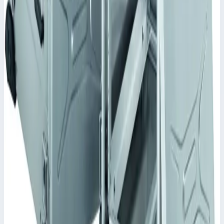
Похожие модели
Zarges
Корпус Mitraset Racklite 19" Zarges 6 HE/U
728х591х405 мм 45916
Арт.
45916
Корпус Mitraset Racklite 19" - 45916 Переносные корпусы для
электронных приборов
Масса
13,3 кг
Цена по запросу
Zarges
Корпус Mitraset Racklite 19" Zarges 4 HE/U
598х591х316 мм 45904