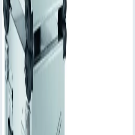
Добавить к сравнению
Описание
Корпус Mitraset Racklite Basic 19" Zar
ges 45955
Переносные корпусы для электронных приборов
Для размещения электронных приборов в формате 19"
согласно VG 95446
Разные по глубине и высоте исполнения.
Широкий ассортимент дополнительных
комплектующих.
Степень защиты IP 65 по DIN EN 60529 и IEC 34-5/529
обеспечивается сварным корпусом и крышкой с
уплотнением по периметру.