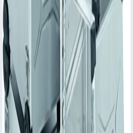
Внешние размеры
586,0х568,0х315,0 мм
Номинальная глубина
480,0 мм
Высота установки
5 HE/U
•
Параметры
Наружный размер Д x Ш x В
586х568х315 мм
Высота (HE/U)
5
Сценарии применения
Корпус Mitraset Racklite Basic 19" Zar ges 45955 Переносные
корпусы для электронных приборов
Для размещения электронных приборов в формате 19"
согласно VG 95446