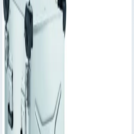
Корпус Mitraset Racklite Basic 19"
Zarges 5 HE/U 586х568х315 мм 45955
Производитель: Zarges; Артикул: 45955; Наружный размер:
586 x 568 x 315 мм; Вес: 10,20 кг
Корпус Mitraset 19"
Артикул:
45955
Корпус Mitraset Racklite Basic 19" Zarges 5 HE/U 586х568х315
мм 45955
Zarges
·
Корпус Mitraset 19"
Производитель: Zarges; Артикул: 45955; Наружный размер:
586 x 568 x 315 мм; Вес: 10,20 кг
Основные параметры
Масса
10,20 кг