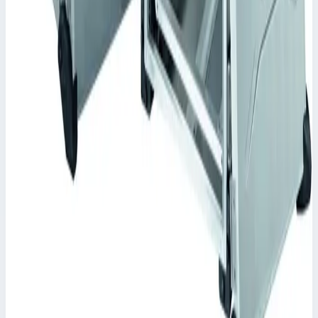
Арт.
45904
Корпус Mitraset Racklite 19" - 45904 Переносные корпусы для
электронных приборов
Масса
11,2 кг
Цена по запросу
Zarges
Корпус Mitraset Racklite 19" Zarges 12 HE/U
468х591х672 мм 45902
Арт.
45902
Корпус Mitraset Racklite 19" - 45902 Переносные корпусы для
электронных приборов
Масса
12,4 кг
Цена по запросу
Zarges