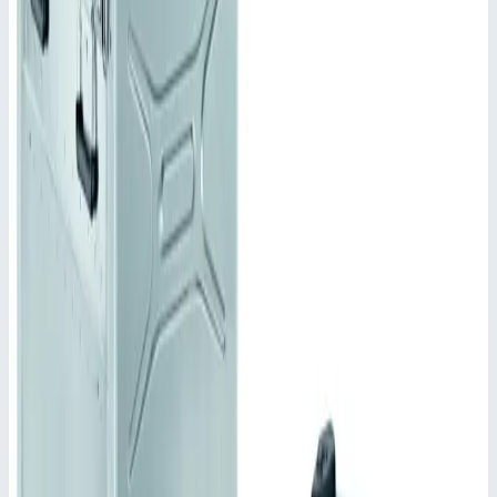
Качающаяся рама соединяется с корпусом посредством 8
резиновых амортизаторов и 2 гибких перемычек.
Штабелируется благодаря штабельным шишкам и
углублениям.
Изделия одинаковой номинальной глубиной можно
складывать в штабель.
Ручки ZARGES Comfort для эргономичного
обслуживания и нагрузок до 50 кг.
Замок ZARGES Comfort для эргономичного
обслуживания и очень долгий срок службы.
Замки-защелки.
Может поставляться ВЧ-герметичное исполнение в
качестве специального оснащения.
Ключевые преимущества
✓
Для размещения электронных приборов в формате 19"
согласно VG 95446
✓
Разные по глубине и высоте исполнения.
✓
Широкий ассортимент дополнительных
комплектующих.
✓
Степень защиты IP 65 по DIN EN 60529 и IEC 34-
5/529 обеспечивается сварным корпусом и крышкой с
уплотнением по периметру.