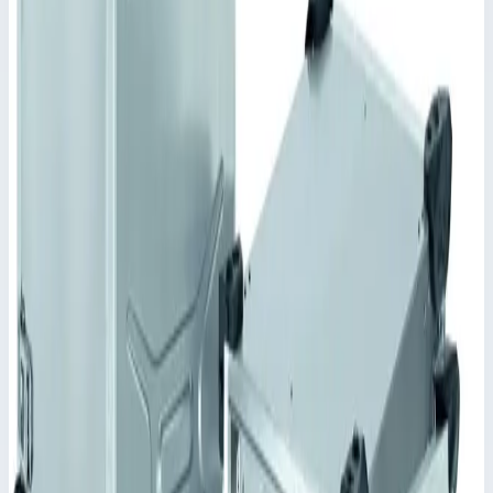
✓
Качающаяся рама соединяется с корпусом
посредством 8 резиновых амортизаторов и 2 гибких
перемычек.
✓
Штабелируется благодаря штабельным шишкам и
углублениям.
✓
Изделия одинаковой номинальной глубиной можно
складывать в штабель.
✓
Ручки ZARGES Comfort для эргономичного
обслуживания и нагрузок до 50 кг.
Характеристики
📋
Общие сведения
Артикул
45955
📋
Характеристики