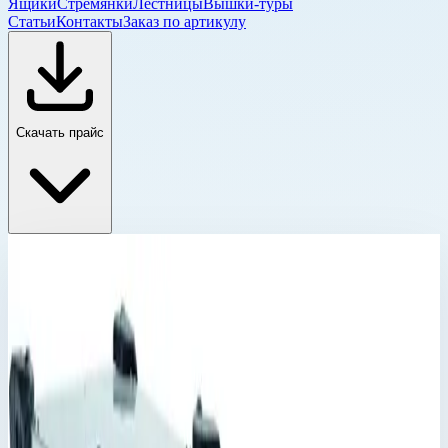
Ящики
Стремянки
Лестницы
Вышки-туры
Статьи
Контакты
Заказ по артикулу
Скачать прайс
Корпус Mitraset 19"
Главная
›
Каталог
›
Ящики и модульные системы
›
Футляры Zarges
›
Корпус Mitraset 19"
›
Корпус Mitraset Racklite Basic 19" Zarges 5 HE/U
586х568х315 мм 45955
Корпус Mitraset 19"
Артикул:
45955