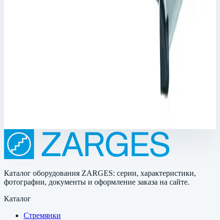
Корпус Mitraset Racklite 19" Zarges 6 HE/U
468х591х405 мм 45896
Арт.
45896
Корпус Mitraset Racklite 19" - 45896 Переносные корпусы для
электронных приборов
Масса
10,4 кг
Цена по запросу
Каталог оборудования ZARGES: серии, характеристики,
фотографии, документы и оформление заказа на сайте.
Каталог
Стремянки