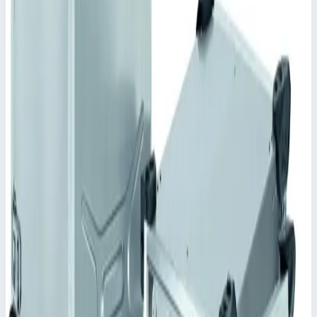
✓
Качающаяся рама соединяется с корпусом
посредством 8 резиновых амортизаторов и 2 гибких
перемычек.
✓
Штабелируется благодаря штабельным шишкам и
углублениям.
✓
Изделия одинаковой номинальной глубиной можно
складывать в штабель.
✓
Ручки ZARGES Comfort для эргономичного
обслуживания и нагрузок до 50 кг.
Характеристики
📋
Общие сведения
Артикул
45954
📋
Характеристики