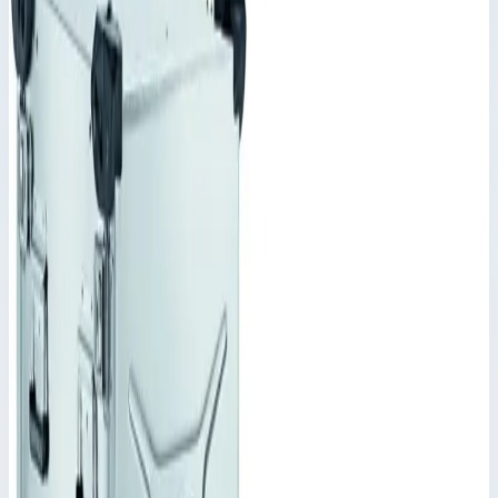
Корпус Mitraset Racklite Basic 19"
Zarges 4 HE/U 586х568х270,5 мм 45954
Производитель: Zarges; Артикул: 45954; Наружный размер:
586 x 568 x 270,5 мм; Вес: 9,80 кг
Корпус Mitraset 19"
Артикул:
45954
Корпус Mitraset Racklite Basic 19" Zarges 4 HE/U
586х568х270,5 мм 45954
Zarges
·
Корпус Mitraset 19"
Производитель: Zarges; Артикул: 45954; Наружный размер:
586 x 568 x 270,5 мм; Вес: 9,80 кг
Основные параметры
Масса
9,80 кг