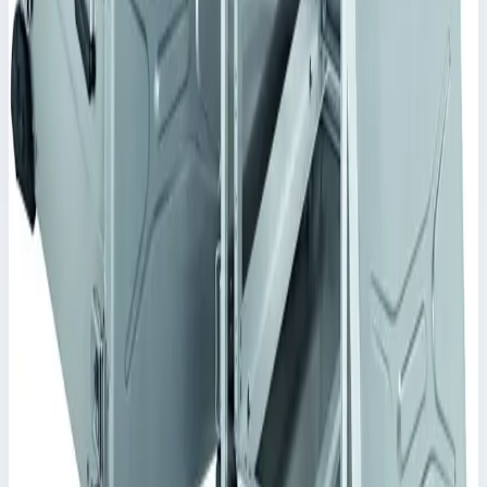
Похожие модели
Zarges
Корпус Mitraset Racklite 19" Zarges 4 HE/U
728х591х316 мм 45914
Арт.
45914
Корпус Mitraset Racklite 19" - 45914 Переносные корпусы для
электронных приборов
Масса
12,5 кг
Цена по запросу
Zarges
Корпус Mitraset Racklite 19" Zarges 11 HE/U
598х591х627,5 мм 45911