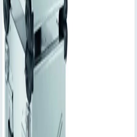
Добавить к сравнению
Описание
Корпус Mitraset Racklite Basic 19" Zar
ges 45954
Переносные корпусы для электронных приборов
Для размещения электронных приборов в формате 19"
согласно VG 95446
Разные по глубине и высоте исполнения.
Широкий ассортимент дополнительных
комплектующих.
Степень защиты IP 65 по DIN EN 60529 и IEC 34-5/529
обеспечивается сварным корпусом и крышкой с
уплотнением по периметру.