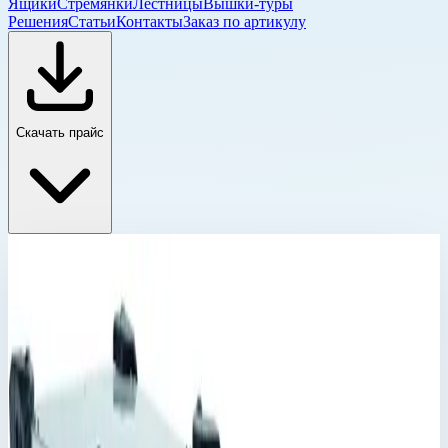
Ящики
Стремянки
Лестницы
Вышки-туры
Решения
Статьи
Контакты
Заказ по артикулу
Скачать прайс
Корпус Mitraset 19"
Главная
›
Каталог
›
Ящики и модульные системы
›
Футляры Zarges
›
Корпус Mitraset 19"
›
Корпус Mitraset Racklite Basic 19" Zarges 4 HE/U
586х568х270,5 мм 45954
Корпус Mitraset 19"
Артикул:
45954