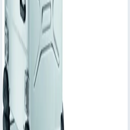
Производитель
Zarges
Артикул
45954
Наружный размер
586х568х270,5 мм
Стоимость
Цена по запросу
Добавить в заявку
Корпус Mitraset Racklite Basic 19" Zarges 4 HE/U
586х568х270,5 мм 45954
Добавить в заявку
Корпус Mitraset Racklite Basic 19" Zarges 4 HE/U
586х568х270,5 мм 45954
Арт.
45954
Цена по запросу
Добавить в заявку