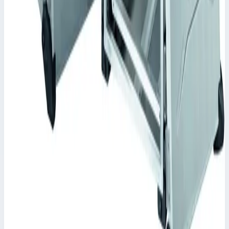
Арт.
45911
Корпус Mitraset Racklite 19" - 45911 Переносные корпусы для
электронных приборов
Масса
13,8 кг
Цена по запросу
Zarges
Корпус Mitraset Racklite 19" Zarges 5 HE/U
598х591х360,5 мм 45905
Арт.
45905
Корпус Mitraset Racklite 19" - 45905 Переносные корпусы для
электронных приборов
Масса
11,6 кг
Цена по запросу
Zarges