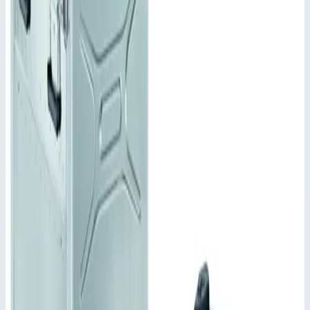
Качающаяся рама соединяется с корпусом посредством 8
резиновых амортизаторов и 2 гибких перемычек.
Штабелируется благодаря штабельным шишкам и
углублениям.
Изделия одинаковой номинальной глубиной можно
складывать в штабель.
Ручки ZARGES Comfort для эргономичного
обслуживания и нагрузок до 50 кг.
Замок ZARGES Comfort для эргономичного
обслуживания и очень долгий срок службы.
Замки-защелки.
Может поставляться ВЧ-герметичное исполнение в
качестве специального оснащения.
Ключевые преимущества
✓
Для размещения электронных приборов в формате 19"
согласно VG 95446
✓
Разные по глубине и высоте исполнения.
✓
Широкий ассортимент дополнительных
комплектующих.
✓
Степень защиты IP 65 по DIN EN 60529 и IEC 34-
5/529 обеспечивается сварным корпусом и крышкой с
уплотнением по периметру.