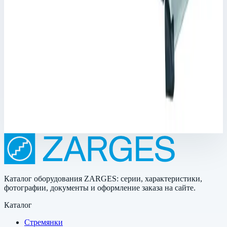
Корпус Mitraset Racklite 19" Zarges 4 HE/U
598х591х316 мм 45904
Арт.
45904
Корпус Mitraset Racklite 19" - 45904 Переносные корпусы для
электронных приборов
Масса
11,2 кг
Цена по запросу
Каталог оборудования ZARGES: серии, характеристики,
фотографии, документы и оформление заказа на сайте.
Каталог
Стремянки