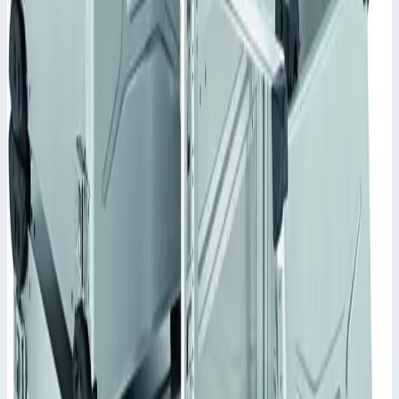
Внешние размеры
586,0х568,0х270,5 мм
Номинальная глубина
480,0 мм
Высота установки
4 HE/U
•
Параметры
Наружный размер Д x Ш x В
586х568х270,5 мм
Высота (HE/U)
4
Сценарии применения
Корпус Mitraset Racklite Basic 19" Zar ges 45954 Переносные
корпусы для электронных приборов
Для размещения электронных приборов в формате 19"
согласно VG 95446