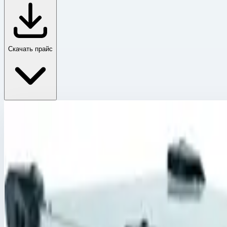
Скачать прайс
Корпус Mitraset 19"
Главная
›
Каталог
›
Ящики и модульные системы
›
Футляры Zarges
›
Корпус Mitraset 19"
›
Корпус Mitraset Classic 19" Zarges 9 HE/U 434х534х481,5 
Корпус Mitraset 19"
Артикул:
45740
Корпус Mitraset Classic 19" Zarges 9 HE