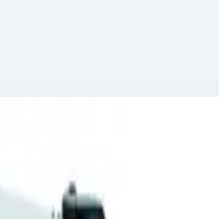
мм 45740
/U 434х534х481,5 мм 45740