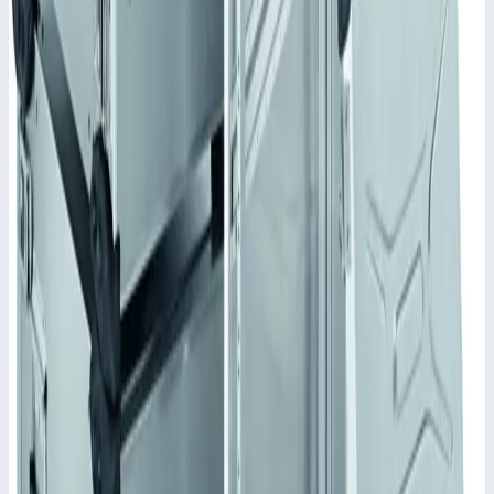
7 HE/U
•
Параметры
Наружный размер Д x Ш x В
434х534х348 мм
Высота (HE/U)
7
Сценарии применения
Корпус Mitraset Classic 19" Zarges 45728 Переносные корпусы
для электронных приборов
Каркас соединен с рубашкой направляющими и шарнирами.
Материал и тип шарниров выбирается в зависимости от
предъявляемых требований.