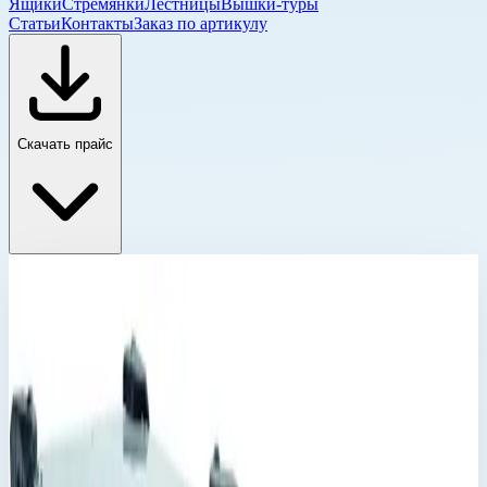
Ящики
Стремянки
Лестницы
Вышки-туры
Статьи
Контакты
Заказ по артикулу
Скачать прайс
Корпус Mitraset 19"
Главная
›
Каталог
›
Ящики и модульные системы
›
Футляры Zarges
›
Корпус Mitraset 19"
›
Корпус Mitraset Classic 19" Zarges 7 HE/U 434х534х348
мм 45728
Корпус Mitraset 19"
Артикул:
45728