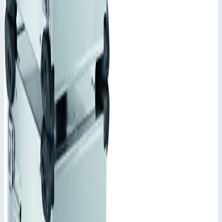
641 451
₽
Добавить в корзину
Добавить к сравнению
Описание
Корпус Mitraset Classic 19" Zarges 45728
Переносные корпусы для электронных приборов
Каркас соединен с рубашкой направляющими и
шарнирами. Материал и тип шарниров выбирается в
зависимости от предъявляемых требований.
Степень защиты IP 65 по DIN EN 60529 и IEC 34-5/529