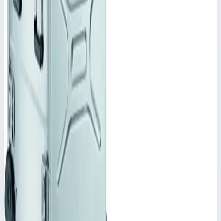
Производитель
Zarges
Артикул
45728
Наружный размер
434х534х348 мм
Стоимость
641 451
₽
с НДС 22%
Добавить в корзину
Корпус Mitraset Classic 19" Zarges 7 HE/U 434х534х348 мм
45728
641 451
₽
Добавить в корзину
Корпус Mitraset Classic 19" Zarges 7 HE/U 434х534х348 мм
45728
Арт.
45728