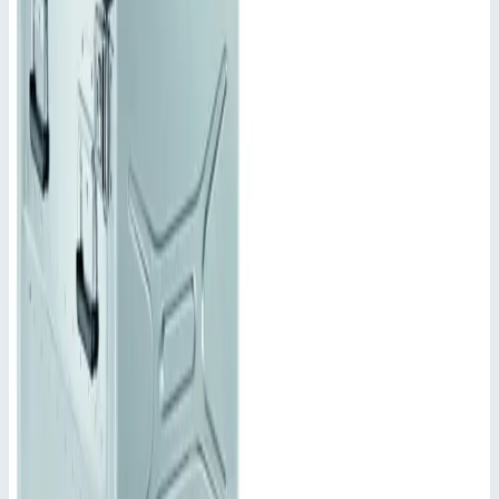
обеспечивается сварным корпусом и крышкой с
уплотнением по периметру.
Планки для штабелирования на днище,
соответствующие им углубления – вверху.
Укладываются в штабель независимо от размера (кроме
NT610).
Прочный профиль рамы со встроенными плавающими
креплениями ответных частей защелок.
Утапливаемые ручки по бокам.
Армирующие подштамповки со всех сторон и на
крышке (кроме NT610).
Восемь шарниров с направляющими для крепления
каркаса.
Крышка с запорами.
Разные по глубине и высоте исполнения.
Полностью вынимаемый каркас.
Все корпуса могут поставляться с приваренной задней
стенкой.
Амортизация экранирования согласно MIL-STD-285
Высота крышки = 63 мм. Высота нестандартной
крышки – в зависимости от исполнения.
Для размещения электронных приборов в формате 19"
согласно VG 95446
Подсказки и особенности