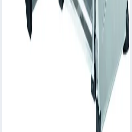
Масса
13,4 кг
Цена по запросу
Zarges
Корпус Mitraset Racklite 19" Zarges 9 HE/U
598х591х538,5 мм 45909
Арт.
45909
Корпус Mitraset Racklite 19" - 45909 Переносные корпусы для
электронных приборов
Масса
13,1 кг
Цена по запросу
Zarges
Корпус Mitraset Racklite 19" Zarges 4 HE/U
598х591х316 мм 45904