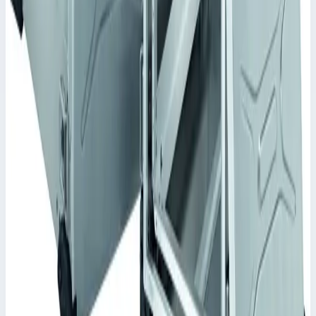
Корпус Mitraset Racklite 19" Zarges 5 HE/U
728х591х360,5 мм 45915
Арт.
45915
Корпус Mitraset Racklite 19" - 45915 Переносные корпусы для
электронных приборов
Масса
12,9 кг
Цена по запросу
Zarges
Корпус Mitraset Racklite 19" Zarges 10 HE/U
598х591х583 мм 45910
Арт.
45910
Корпус Mitraset Racklite 19" - 45910 Переносные корпусы для
электронных приборов