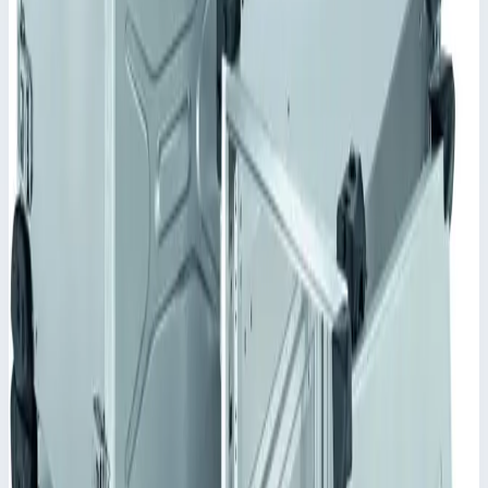
крышке (кроме NT610).
✓
Восемь шарниров с направляющими для крепления
каркаса.
Характеристики
📋
Общие сведения
Артикул
45728
📋
Характеристики
Внешние размеры
434,0х534,0х348,0 мм
Номинальная глубина
350,0 мм
Высота установки