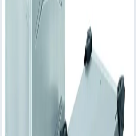
Другие размеры – по запросу. Высота корпуса с опорой
для штабелирования = габаритный размер
(номинальный) + 11,5 мм. Глубина нестандартной
крышки – в зависимости от исполнения.,Также в
исполнении для упаковки опасных грузов.,Широкий
ассортимент дополнительных комплектующих.
Ключевые преимущества
✓
Каркас соединен с рубашкой направляющими и
шарнирами. Материал и тип шарниров выбирается в
зависимости от предъявляемых требований.
✓
Степень защиты IP 65 по DIN EN 60529 и IEC 34-
5/529 обеспечивается сварным корпусом и крышкой с
уплотнением по периметру.
✓
Планки для штабелирования на днище,
соответствующие им углубления – вверху.
✓
Укладываются в штабель независимо от размера
(кроме NT610).
✓
Прочный профиль рамы со встроенными
плавающими креплениями ответных частей защелок.
✓
Утапливаемые ручки по бокам.
✓
Армирующие подштамповки со всех сторон и на