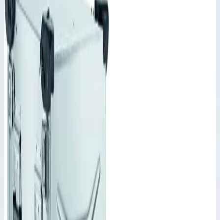
Корпус Mitraset Classic 19" Zarges 7
HE/U 434х534х348 мм 45728
Производитель: Zarges; Артикул: 45728; Наружный размер:
434 x 534 x 348 мм; Вес: 10 кг
Корпус Mitraset 19"
Артикул:
45728
Корпус Mitraset Classic 19" Zarges 7 HE/U 434х534х348 мм
45728
Zarges
·
Корпус Mitraset 19"
Производитель: Zarges; Артикул: 45728; Наружный размер:
434 x 534 x 348 мм; Вес: 10 кг
Основные параметры
Масса
10 кг