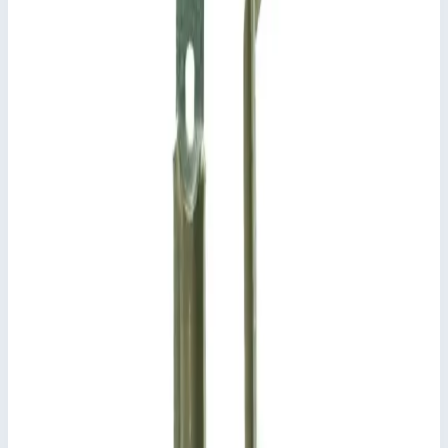
0,16х0,16х0,06 м
Стоимость
12 192
₽
с НДС 22%
Добавить в корзину
Колесо токоотводящее Zarges 829590
12 192
₽
Добавить в корзину
Колесо токоотводящее Zarges 829590
Арт.
829590
12 192
₽
Добавить в корзину