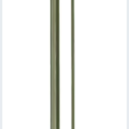
Общие сведения
Артикул
829590
Сценарии применения
Колесо, токоотводящее Zarges 829590 Удельное проходное
сопротивление 106 Ом, для лестниц с платформой, арт. для
заказа 41201-41209.