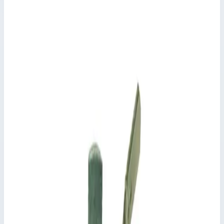
Комплектующие для рабочих платформ
Артикул:
829590
Колесо токоотводящее Zarges 829590
Производитель: Zarges; Артикул: 829590
Комплектующие для рабочих платформ
Артикул:
829590
Колесо токоотводящее Zarges 829590
Zarges
·
Комплектующие для рабочих платформ
Производитель: Zarges; Артикул: 829590
Основные параметры
Производитель
Zarges
Артикул
829590
Диаметр
160,0 мм
Транспортные размеры