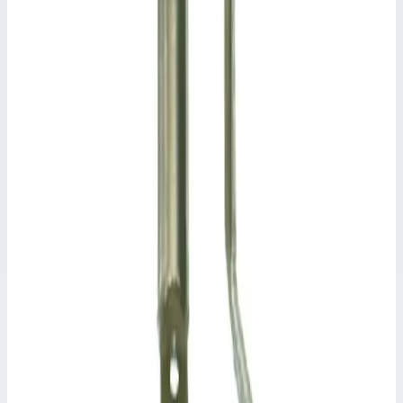
Производитель: Zarges; Артикул: 807492
Масса
1,3 кг
Размеры
1,40х0,10х0,05 м
20 505 ₽
Аксессуар
Zarges
Наружный башмак Zarges 824243
Арт.
824243
Производитель: Zarges; Артикул: 824243
Размеры
0,10х0,06х0,05 м
2 494 ₽
Аксессуар