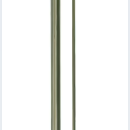
Уточнить поставку по этой позиции
Похожие модели
Аксессуар
Zarges
Траверса Zarges 807492
Арт.
807492