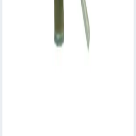
Zarges
Балластный груз параллелепипед Zarges 41331
Арт.
41331
Производитель: Zarges; Артикул: 41331; Вес: 10 кг
Масса
10 кг
Размеры
0,21х0,12х,19 м
15 148 ₽
Аксессуар
Zarges
Элементы усиления Zarges 820816
Арт.
820816
Производитель: Zarges; Артикул: 820816