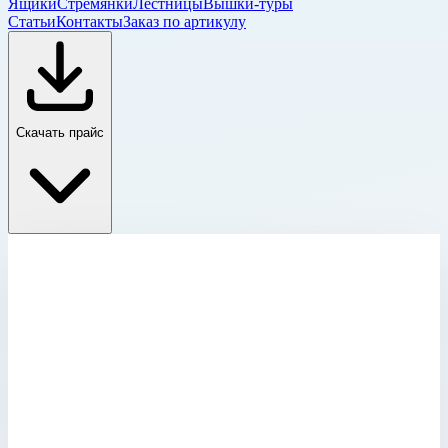
Ящики
Стремянки
Лестницы
Вышки-туры
Статьи
Контакты
Заказ по артикулу
Скачать прайс
Комплектующие для рабочих платформ
Главная
›
Каталог
›
Промышленные лестницы и вышки
›
Передвижные складные лестницы и лестницы с
платформой
›
Рабочие платформы ZAP
›
Комплектующие для рабочих платформ
›
Колесо токоотводящее Zarges 829590