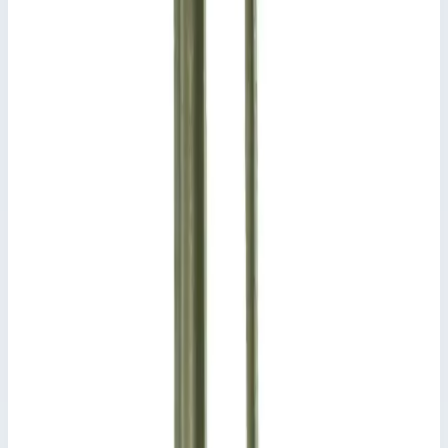
Добавить к сравнению
Описание
Колесо, токоотводящее Zarges 829590
Удельное проходное сопротивление 106 Ом, для
лестниц с платформой, арт. для заказа 41201-41209.
Ключевые преимущества
✓
Удельное проходное сопротивление 106 Ом, для
лестниц с платформой, арт. для заказа 41201-41209.
Характеристики
📋