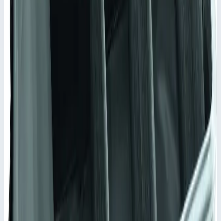
17 877 ₽
Сравнить
Добавить в корзину
Аксессуар
Быстрый просмотр
Zarges
Арт.
41824
Внутренний карман с поперечным
разделителем Zarges 750х350х380 мм
41824
Внутренний карман. материал пеноматериал.
Масса
2,2 кг
Внутренние размеры
750х350х380 мм
Материал
Пеноматериал
Подходит для