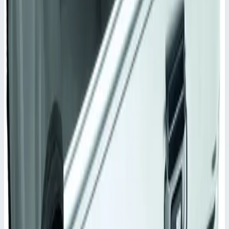
Пеноматериал
Подходит для
41813
19 441 ₽
Сравнить
Добавить в корзину
Аксессуар
Быстрый просмотр
Zarges
Арт.
41828
Внутренний карман с поперечным
разделителем Zarges 910х350х380 мм
41828
Внутренний карман. материал пеноматериал.
Масса
3,5 кг
Внутренние размеры