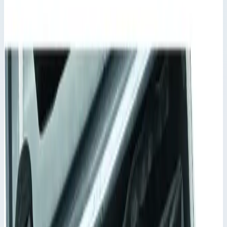
Фильтры
9
товаров
Бренд
ZARGES
9
Серия
Внутренний карман
Фильтры
9 товаров