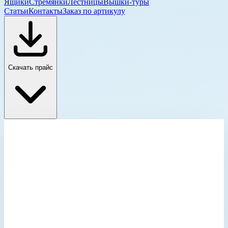
Ящики
Стремянки
Лестницы
Вышки-туры
Статьи
Контакты
Заказ по артикулу
Скачать прайс
Комплектация для контейнеров и боксов
Главная
›
Каталог
›
Ящики и модульные системы
›
Комплектация для контейнеров и боксов
›
Внутренний карман
Категория каталога