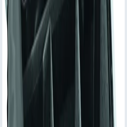
Zarges
Арт.
41822
Внутренний карман с поперечным
разделителем Zarges 516х350х159 мм
41822
Внутренний карман. материал пеноматериал.
Масса
0,8 кг
Внутренние размеры
516х350х159 мм
Материал
Пеноматериал
Подходит для
41810
14 302 ₽
Сравнить
Добавить в корзину