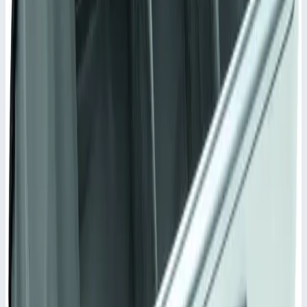
41812
18 883 ₽
Сравнить
Добавить в корзину
Аксессуар
Быстрый просмотр
Zarges
Арт.
41826
Внутренний карман с поперечным
разделителем Zarges 750х450х310 мм
41826
Внутренний карман. материал пеноматериал.
Масса
2,0 кг
Внутренние размеры
750х450х310 мм
Материал