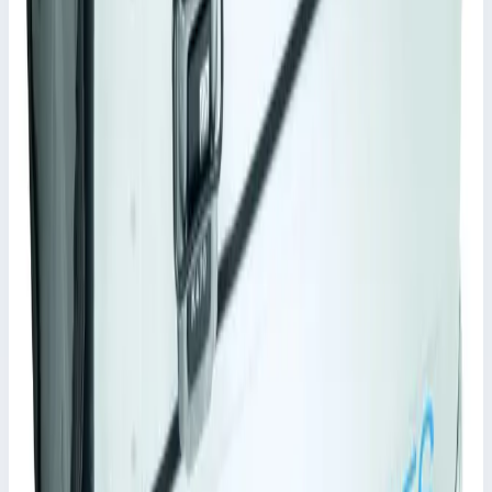
Масса
3,4 кг
Внутренние размеры
750х635х410 мм
Материал
Пеноматериал
Подходит для
41814
21 676 ₽
Сравнить
Добавить в корзину
Аксессуар
Быстрый просмотр
Zarges
Арт.
41830
Внутренний карман с поперечным
разделителем Zarges 750х550х380 мм
41830