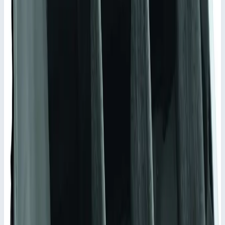
Сравнить
Добавить в корзину
Аксессуар
Быстрый просмотр
Zarges
Арт.
41829
Внутренний карман с поперечным
разделителем Zarges 550х350х380 мм
41829
Внутренний карман. материал пеноматериал.
Масса
1,7 кг
Внутренние размеры
516х350х159 мм
Материал
Пеноматериал
Подходит для
40564, 40703