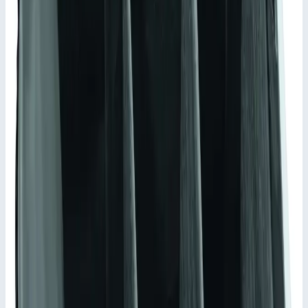
Аксессуар
Быстрый просмотр
Zarges
Арт.
41823
Внутренний карман с поперечным
разделителем Zarges 550х350х310 мм
41823
Внутренний карман. материал пеноматериал.
Масса
1,4 кг
Внутренние размеры
550х350х310 мм
Материал
Пеноматериал
Подходит для
40678, 41811, 40702, 40877
16 983 ₽