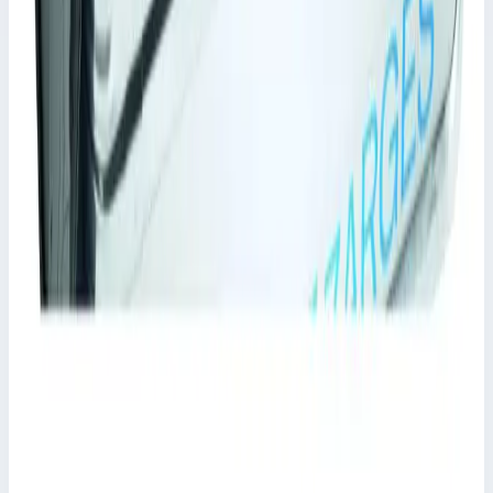
Внутренний карман. материал пеноматериал.
Масса
3,4 кг
Внутренние размеры
750х550х380 мм
Материал
Пеноматериал
Подходит для
40565, 40705
21 899 ₽
Сравнить
Добавить в корзину
Аксессуар
Быстрый просмотр
Zarges
Арт.
41831
Внутренний карман с поперечным
разделителем Zarges 750х550х580 мм