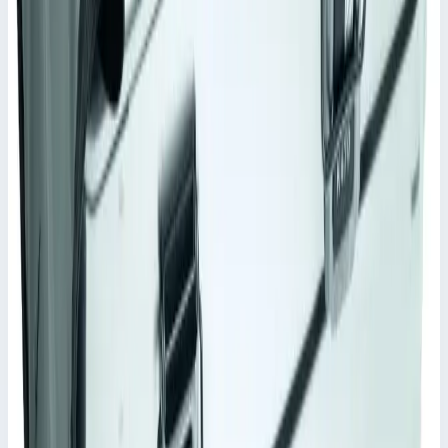
910х350х380 мм
Материал
Пеноматериал
Подходит для
41815
20 223 ₽
Сравнить
Добавить в корзину
Аксессуар
Быстрый просмотр
Zarges
Арт.
41827
Внутренний карман с поперечным
разделителем Zarges 750х635410 мм
41827
Внутренний карман. материал пеноматериал.