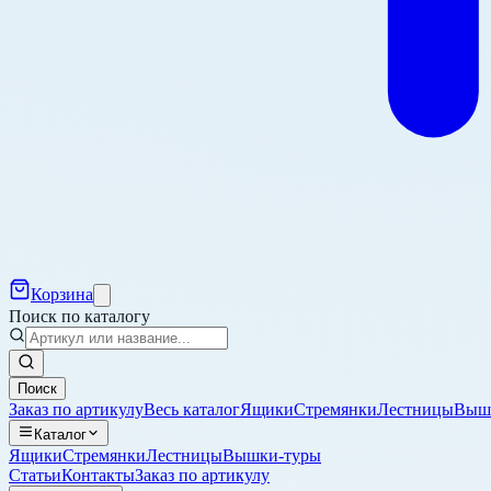
Корзина
Поиск по каталогу
Поиск
Заказ по артикулу
Весь каталог
Ящики
Стремянки
Лестницы
Выш
Каталог
Ящики
Стремянки
Лестницы
Вышки-туры
Статьи
Контакты
Заказ по артикулу