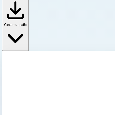
Скачать прайс
Стремянки
Главная
›
Каталог
›
Стремянки
›
Подставки
Категория каталога
Подставки
В разделе 11 товаров. Начните с нужного подраздела или сразу