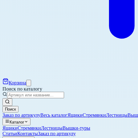
Корзина
Поиск по каталогу
Поиск
Заказ по артикулу
Весь каталог
Ящики
Стремянки
Лестницы
Выш
Каталог
Ящики
Стремянки
Лестницы
Вышки-туры
Статьи
Контакты
Заказ по артикулу