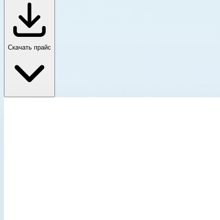
Скачать прайс
Ящики
Главная
›
Каталог
›
Ящики и модульные системы
›
Ящики
›
Алюминиевые ящики КАПИТАН
Категория каталога
Алюминиевые ящики КАПИТАН